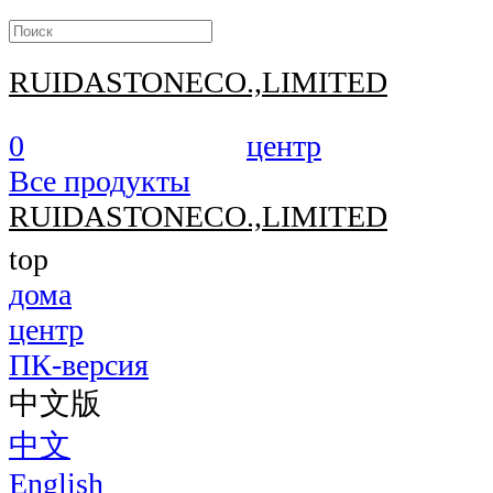
RUIDASTONECO.,LIMITED
0
центр
Все продукты
RUIDASTONECO.,LIMITED
top
дома
центр
ПК-версия
中文版
中文
English